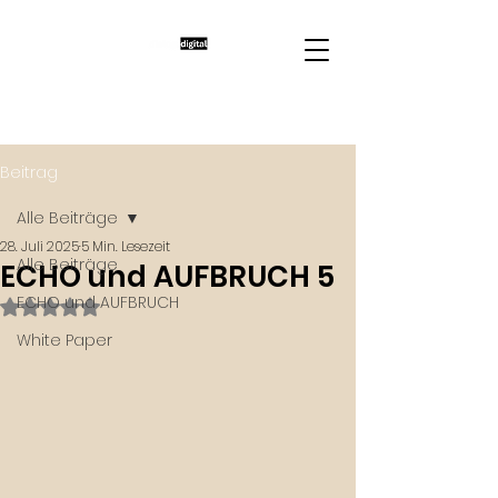
Beitrag
Alle Beiträge
28. Juli 2025
5 Min. Lesezeit
Alle Beiträge
ECHO und AUFBRUCH 5
ECHO und AUFBRUCH
Mit NaN von 5 Sternen bewertet.
White Paper