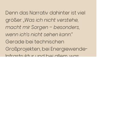
Denn das Narrativ dahinter ist viel 
größer: 
„Was ich nicht verstehe, 
macht mir Sorgen – besonders, 
wenn ich’s nicht sehen kann.“ 
Gerade bei technischen 
Großprojekten, bei Energiewende-
Infrastruktur und bei allem, was 
surrt, blinkt oder stumm am 
Horizont steht, gilt: Wahrnehmung 
ist Realität. Und Realität ist 
verhandelbar. Wer das Summen 
erklärt, erklärt die Welt. Und wer 
Ängste ernst nimmt, schafft 
Vertrauen – Summton inklusive.
Wenn der 
Bürgermeister 