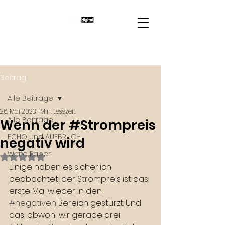
Beitrag
Alle Beiträge
26. Mai 2023
1 Min. Lesezeit
Alle Beiträge
Wenn der #Strompreis
ECHO und AUFBRUCH
negativ wird
White Paper
Mit NaN von 5 Sternen bewertet.
Einige haben es sicherlich 
beobachtet, der Strompreis ist das 
erste Mal wieder in den 
#negativen
 Bereich gestürzt. Und 
das, obwohl wir gerade drei 