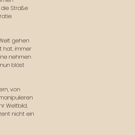
 die Straße 
atie 
 Welt gehen 
t hat, immer 
erne nehmen 
 nun bläst 
ern, von 
 manipulieren 
 Weltbild, 
ent nicht ein 