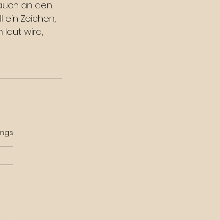
 auch an den 
 ein Zeichen, 
laut wird, 
rtet.
ings