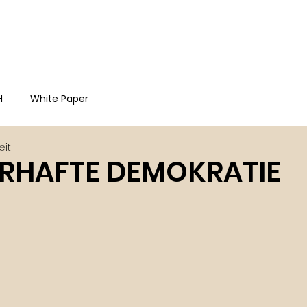
start
ange
H
White Paper
eit
HRHAFTE DEMOKRATIE
ernen bewertet.