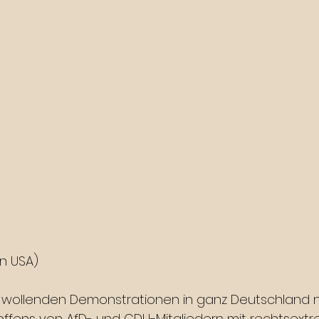
en USA)
 wollenden Demonstrationen in ganz Deutschland 
reffens von AfD- und CDU-Mitgliedern mit rechtsext