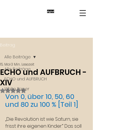
Beitrag
Alle Beiträge
15. Mai
3 Min. Lesezeit
Alle Beiträge
ECHO und AUFBRUCH -
ECHO und AUFBRUCH
XIV
White Paper
Mit NaN von 5 Sternen bewertet.
Von 0, über 10, 50, 60 
und 80 zu 100 % [Teil 1]
„Die Revolution ist wie Saturn, sie 
frisst ihre eigenen Kinder.“ Das soll 