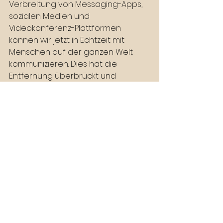
Verbreitung von Messaging-Apps, 
sozialen Medien und 
Videokonferenz-Plattformen 
können wir jetzt in Echtzeit mit 
Menschen auf der ganzen Welt 
kommunizieren. Dies hat die 
Entfernung überbrückt und 
ermöglicht eine sofortige 
Interaktion, unabhängig von 
geografischen Grenzen.
Veränderung der 
Sprachgewohnheiten
: Die 
Verwendung von Emojis, 
Akronymen und informeller 
Sprache hat sich im 
Posttextzeitalter stark verbreitet. 
Dies hat dazu geführt, dass sich 
unsere Sprachgewohnheiten 