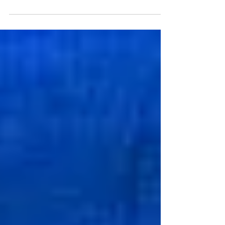
meine Zusammenarbeit mit Tomke
Menger von www.menger-mediation.de
bekannt zu geben! Tomke und ich...