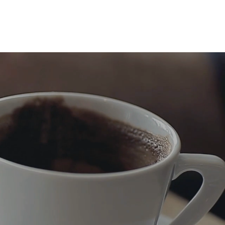
bot
netzwerk
moderieren
paper
echo