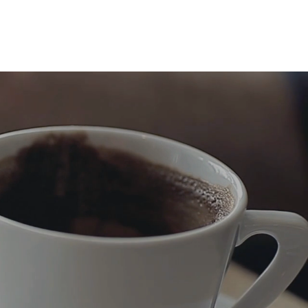
bot
netzwerk
moderieren
paper
echo