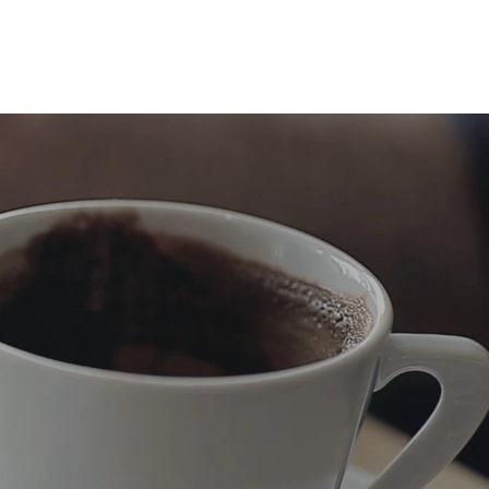
bot
netzwerk
moderieren
paper
echo