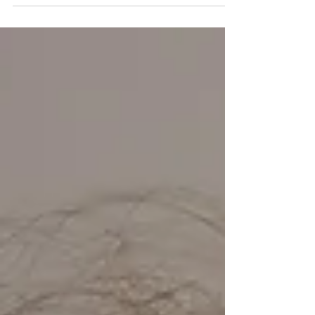
viele Projekte scheitern an mangelnder
Akzeptanz. In diesem...